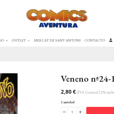
GO
OUTLET
MERCAT DE SANT ANTONI
CONTACTO
Veneno nª24-
2,80 €
(IVA General 21% inclu
Cantidad