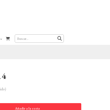
14
ido)
Añadir a la cesta