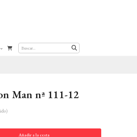
ron Man nª 111-12
ido)
Añadir a la cesta