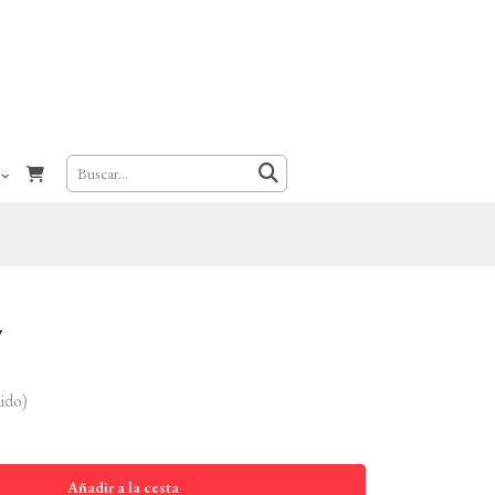
7
ido)
Añadir a la cesta