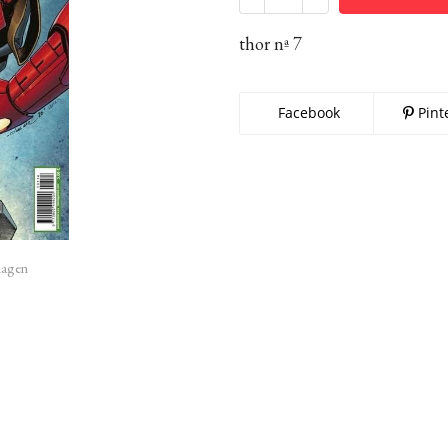
thor nª 7
Facebook
Pint
imagen