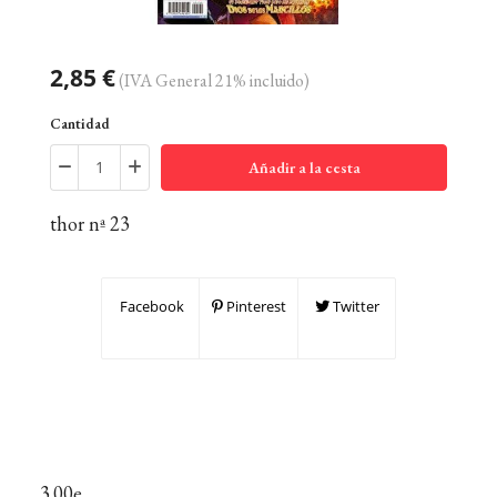
2,85 €
(IVA General 21% incluido)
Cantidad
Añadir a la cesta
thor nª 23
Facebook
Pinterest
Twitter
3.00e