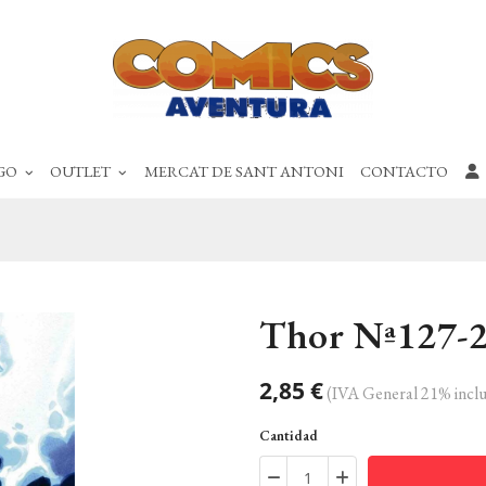
GO
OUTLET
MERCAT DE SANT ANTONI
CONTACTO
Thor Nª127-
2,85 €
(IVA General 21% inclu
Cantidad