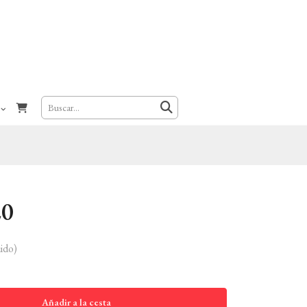
20
ido)
Añadir a la cesta