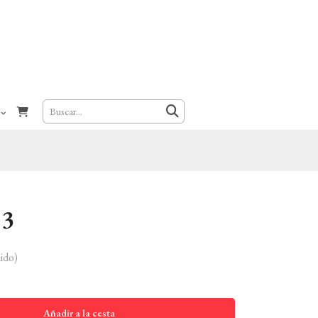
13
ido)
Añadir a la cesta