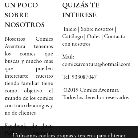
UN POCO
QUIZÁS TE
SOBRE
INTERESE
NOSOTROS
Inicio | Sobre nosotros |
Catálogo | Oulet | Contacta
Nosotros Comics
con nosotros
Aventura tenemos
los comics que
Mail:
buscas y mucho mas
comicsaventura@hotmail.com
que pueden
interesarte nuestro
Tel: 933087047
tienda familiar tiene
©2019 Comics Aventura
como objetivo el
Todos los derechos reservados
mundo de los comics
con trato de amigos y
no de clientes.
Facebook de Juan
Pedro Aventura
Utilizamos cookies propias y terceros para obtener