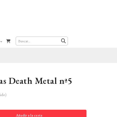
as Death Metal nª5
ido)
Añadir a la cesta