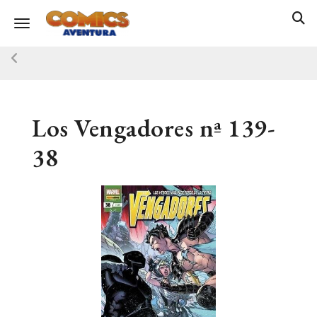
Toggle navigation
Los Vengadores nª 139-
38