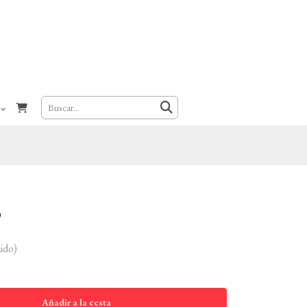
6
ido)
Añadir a la cesta