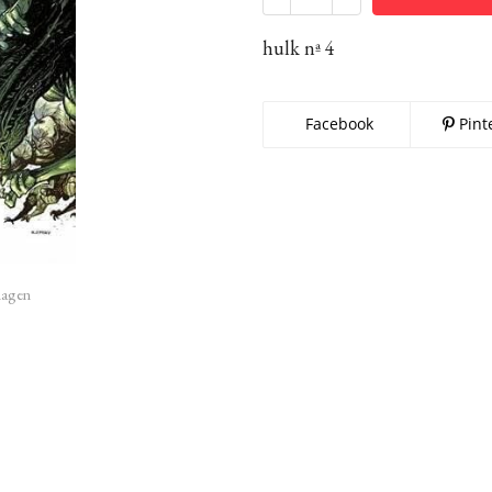
hulk nª 4
Facebook
Pint
imagen