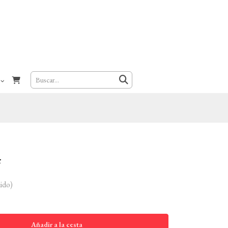
4
ido)
Añadir a la cesta