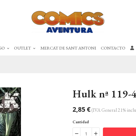
GO
OUTLET
MERCAT DE SANT ANTONI
CONTACTO
Hulk nª 119-
2,85 €
(IVA General 21% inclu
Cantidad