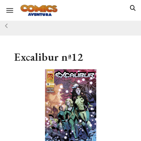
Toggle navigation
Excalibur nª12