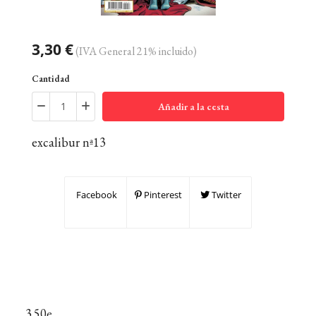
3,30 €
(IVA General 21% incluido)
Cantidad
Añadir a la cesta
excalibur nª13
Facebook
Pinterest
Twitter
3.50e