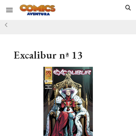
Toggle navigation
Excalibur nª 13