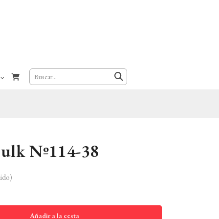
Hulk Nº114-38
ido)
Añadir a la cesta