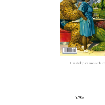
Haz click para ampliar la 
5.90e