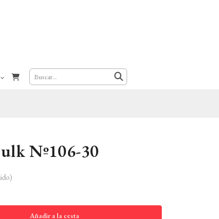
Hulk Nº106-30
ido)
Añadir a la cesta