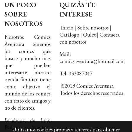
UN POCO
QUIZÁS TE
SOBRE
INTERESE
NOSOTROS
Inicio | Sobre nosotros |
Catálogo | Oulet | Contacta
Nosotros Comics
con nosotros
Aventura tenemos
los comics que
Mail:
buscas y mucho mas
comicsaventura@hotmail.com
que pueden
interesarte nuestro
Tel: 933087047
tienda familiar tiene
©2019 Comics Aventura
como objetivo el
Todos los derechos reservados
mundo de los comics
con trato de amigos y
no de clientes.
Facebook de Juan
Pedro Aventura
Utilizamos cookies propias y terceros para obtener