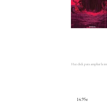
Haz click para ampliar la 
14.95e