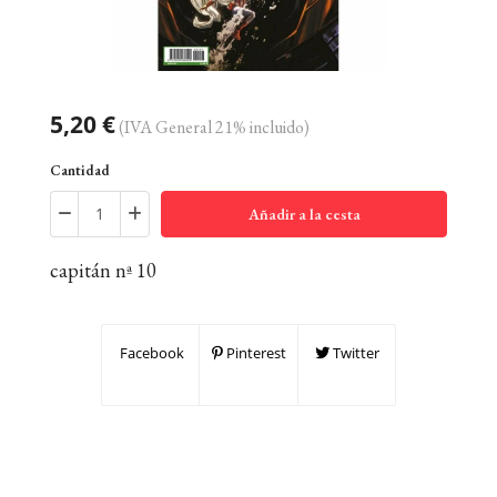
5,20 €
(IVA General 21% incluido)
Cantidad
Añadir a la cesta
capitán nª 10
Facebook
Pinterest
Twitter