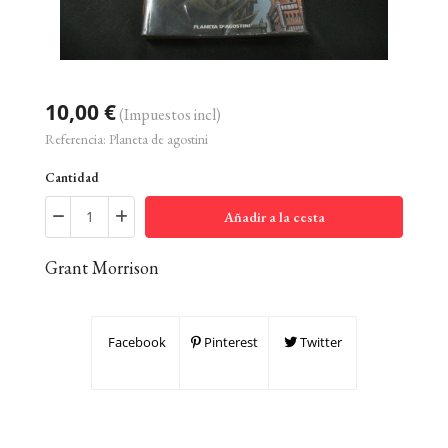
10,00 €
(Impuestos incl)
Referencia:
Planeta de agostini
Cantidad
Añadir a la cesta
Grant Morrison
Facebook
Pinterest
Twitter